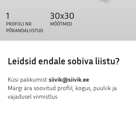
1
30x30
PROFIILI NR
PÕRANDALIISTUD
Leidsid endale sobiva liistu?
Küsi pakkumist
siivik@siivik.ee
Märgi ära soovitud profiil, kogus, puuliik ja
vajadusel viimistlus