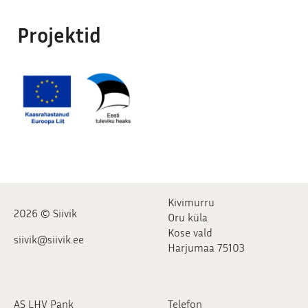
Projektid
Kivimurru
2026 © Siivik
Oru küla
Kose vald
siivik@siivik.ee
Harjumaa 75103
AS LHV Pank
Telefon