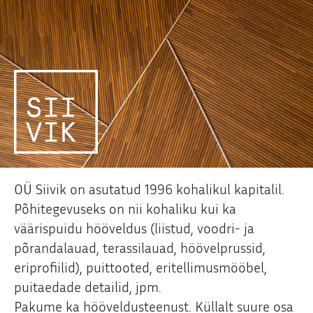
OÜ Siivik on asutatud 1996 kohalikul kapitalil.
Põhitegevuseks on nii kohaliku kui ka
väärispuidu hööveldus (liistud, voodri- ja
põrandalauad, terassilauad, höövelprussid,
eriprofiilid), puittooted, eritellimusmööbel,
puitaedade detailid, jpm.
Pakume ka hööveldusteenust. Küllalt suure osa